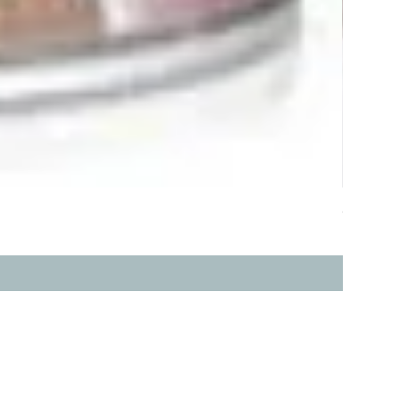
ddy 
價格
HK$368.