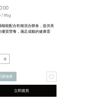
價
0.00
格
0
/
85g
濕糧能配合乾糧混合餵食，提供美
的優質營養，滿足成貓的健康需
糖有助營養吸收
有助穩定腸道健康，減少排泄物氣味)
ega 3和6有助皮膚健康和毛色亮麗
0
和甲硫氨酸有助控制過多毛髮脫落
食纖維有助控制毛球安全地經消化系
體外
至購物車
人造色素、香料及防腐劑
shop.nestle.com.hk/
立即購買