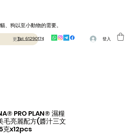
到貓、狗以至小動物的需要。
Tel: 61290174
更多
登入
NA® PRO PLAN® 濕糧
美毛亮麗配方(醬汁三文
5克x12pcs