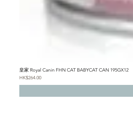
皇家 Royal Canin FHN CAT BABYCAT CAN 195GX12
價格
HK$264.00