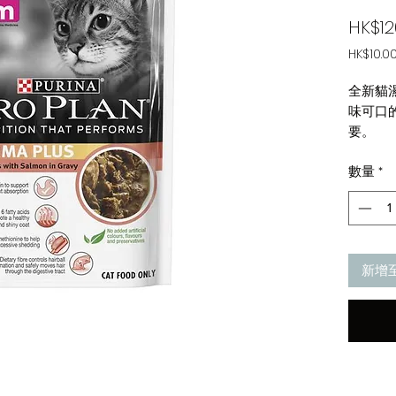
HK$12
HK$10.0
每
85
全新貓
公
味可口
克
要。
之
-含菊
價
格
數量
*
(菊糖
為
-含Om
HK$10.0
-含鋅
-含膳
統排出
新增
*不含
https://