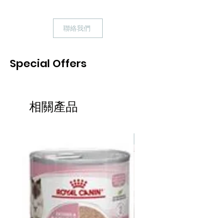
油、水果和蔬菜(南瓜、菠菜、胡蘿蔔、
西蘭花、蔓越莓、蘋果、藍莓、香蕉)
聯絡我們
、魚油、天然香料、蛋白質鋅、蛋白質
鐵、蛋
白質銅，蛋白質錳，維生素 (維生素A、
Special Offers
維生素D3、維生素B12、α-生育酚乙酸
酯，菸酸、核黃素、硫胺素單硝酸鹽、
鹽酸吡哆醇、葉酸)、礦物質
(氧化錳、碘酸鈣、亞硒酸鈉、牛磺酸、
相關產品
碳酸鈣、氯化鈉、氯化鉀、氯化膽鹼)、
乾嗜酸乳桿菌、乾酪乳桿菌、兩歧雙歧
桿菌、糞鏈球菌、絲蘭、香料 (迷迭
熱賣
香、辣椒、薄荷、百里香)、綠茶提取物
營養分析 :
粗蛋白（最低）：30.0%
粗脂肪（最低）：15.0%
粗纖維（最高）：3.8%
水分（最高）：10.0%