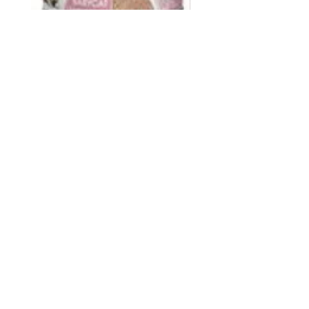
灰分（最高）：7.5%
鈣（最低）：1.5%
磷（最低）： 0.8%
鎂（最高）：0.10%
皇家 Royal Canin FHN CAT
ddy 寵物胜肽膠原蛋白益
*Omega 6（最低）： 2.4%
BABYCAT CAN 195GX12
包
*Omega 3（最低）： 1.2
價格
價格
HK$264.00
HK$368.00
碳水化合物：26.7%
卡路里含量 :
ME（計算代謝能量）：
新增至購物車
3590 千卡/千克（363千卡/杯）
雅典娜 ATHENA
訂閱表單