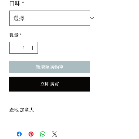
口味
*
數量
*
新增至購物車
立即購買
產地 加拿大
成份 :
牛草胃、牛肉、扁豆、豌豆、豌豆蛋
白、鷹嘴豆、豌豆澱粉、亞麻籽、菜籽