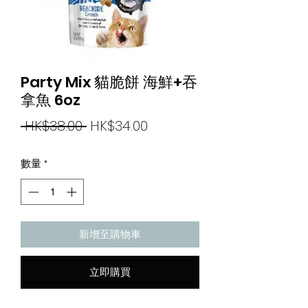
Party Mix 貓脆餅 海鮮+吞
拿魚 6oz
一
促
 HK$38.00 
HK$34.00
般
銷
數量
*
價
價
格
格
新增至購物車
立即購買