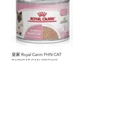
皇家 Royal Canin FHN CAT
ddy 寵物胜肽膠原蛋白益
BABYCAT CAN 195GX12
包
價格
價格
HK$264.00
HK$368.00
新增至購物車
雅典娜 ATHENA