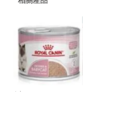
相關產品
熱賣
皇家 Royal Canin FHN CAT
ddy 寵物胜肽膠原蛋白益
BABYCAT CAN 195GX12
包
價格
價格
HK$264.00
HK$368.00
新增至購物車