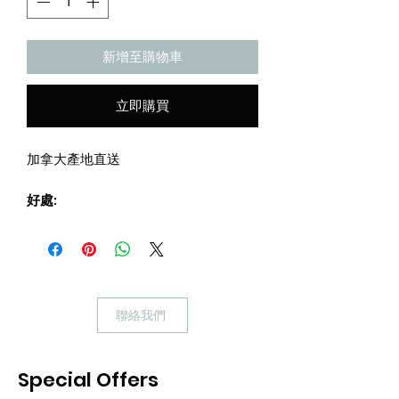
新增至購物車
立即購買
加拿大產地直送
好處:
紅肉白肉蛋白質組合
提升營養吸收率
強化心臟及視力
加強骨骼健康
聯絡我們
成份:
雞肉粉、龍蝦肉粉、雞脂肪、扁豆、豌
豆、蠶豆、豌豆澱粉、柑橘
Special Offers
果肉、海帶粉、希靈魚粉、乾燥啤酒酵