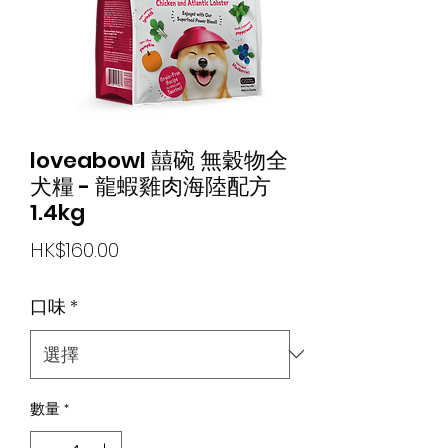
loveabowl 囍碗 無穀物全
犬糧 - 龍蝦雞肉海陸配方
1.4kg
價
HK$160.00
格
口味
*
數量
*