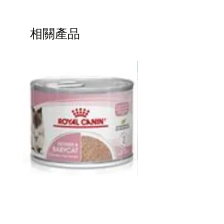
母、磷酸二氫鈣、亞麻籽、氯化
鈉、氯化鉀、雞肝、氯化膽鹼、牛磺
酸、酵母硒、硫酸鐵、硫酸鋅、維
相關產品
他命E、維他命C、硫酸銅、硫酸錳、菸
鹼酸、泛酸鈣、維他命H、維他命
B2、維他命A、維他命B1、維他命B12、
熱賣
維他命B6、維他命D3、碘酸鈣、
葉酸、卵磷脂、藍莓、小紅莓、南瓜、
菠菜、生薑、薄荷、地衣芽孢桿
菌、枯草芽孢桿菌
營養分析:
粗蛋白質 28%
粗脂肪 15%
粗纖維 4.5%
水份 10%
粗灰分 7%
皇家 Royal Canin FHN CAT
ddy 寵物胜肽膠原蛋白益
BABYCAT CAN 195GX12
包
價格
價格
HK$264.00
HK$368.00