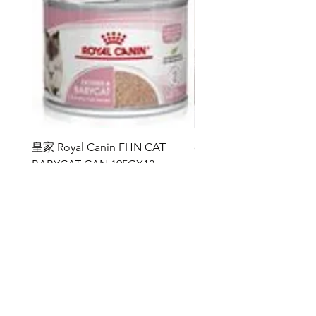
皇家 Royal Canin FHN CAT
ddy 寵物胜肽膠原蛋白益
BABYCAT CAN 195GX12
包
價格
價格
HK$264.00
HK$368.00
新增至購物車
雅典娜 ATHENA