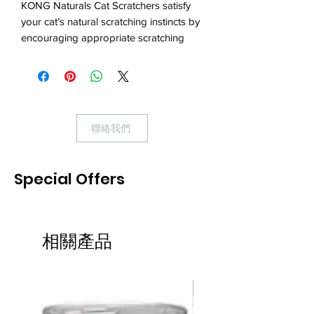
KONG Naturals Cat Scratchers satisfy
your cat’s natural scratching instincts by
encouraging appropriate scratching
behavior. Environmentally friendly cat
scratchers are made with renewable
resources and are recyclable. Scratch
pads are reversible for extended use.
聯絡我們
https://www.kongcompany.com/
Special Offers
相關產品
熱賣