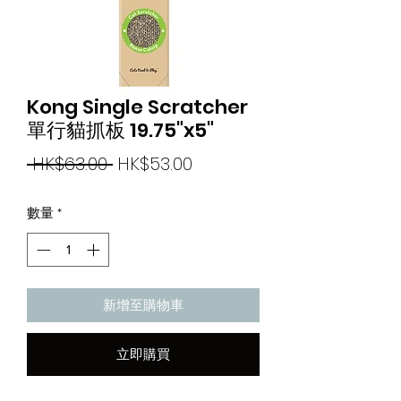
Kong Single Scratcher
單行貓抓板 19.75"x5"
一
促
 HK$63.00 
HK$53.00
般
銷
數量
*
價
價
格
格
新增至購物車
立即購買