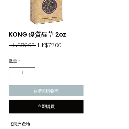
KONG 優質貓草 2oz
一
促
 HK$82.00 
HK$72.00
般
銷
數量
*
價
價
格
格
新增至購物車
立即購買
北美洲產地