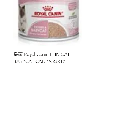
encourage appropriate scratching
behavior.
https://www.kongcompany.com/
皇家 Royal Canin FHN CAT
ddy 寵物胜肽膠原蛋白益
BABYCAT CAN 195GX12
包
價格
價格
HK$264.00
HK$368.00
新增至購物車
雅典娜 ATHENA