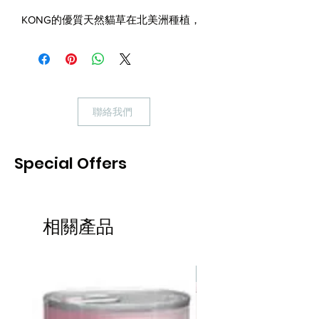
KONG的優質天然貓草在北美洲種植，
而且在生長得最茂盛的時候收割後再野
外乾燥，以保存最濃郁味道、香氣和色
澤。KONG的貓草大部分為草和花，絕
少莖部和種籽，令貓草濃度更高，效果
更顯著。你可直接餵飼貓咪，或用它替
聯絡我們
換貓玩具內的貓草。
KONG天然貓草的成分和精油均來自天
Special Offers
然可再生來源，是一款環保安全的貓用
產品，用來激發室內貓的捕獵本能，帶
來持久娛樂。
相關產品
KONG Naturals Premium North
American Catnip stays fresh in a handy,
resealable portable tin. Use as a
熱賣
standalone treat, to refill KONG toys
and to sprinkle on toys and scratchers
for a pinch of happiness and to