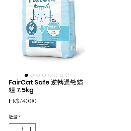
FairCat Safe 逆轉過敏貓
糧 7.5kg
價
HK$740.00
格
數量
*