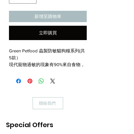
新增至購物車
立即購買
Green Petfood 蟲製防敏貓狗糧系列(共
5款）
現代寵物過敏的現象有90%來自食物，
10%來自環境，昆蟲蛋白以代替一般食
物的蛋白質，減低身體過敏。
昆蟲蛋白糧的優點：
• 昆蟲蛋白：採歐盟人類食用級別黑水
虻，減少動物性過敏原。
聯絡我們
•昆蟲蛋白質含量是魚、肉蛋白類含量的
3-4倍，並且含豐富合理的氨基酸和微
量元素組成比例。
Special Offers
•黑水虻氨基酸消化利用率非常高，可達
70%- 80%，超過魚、其他肉類的利用