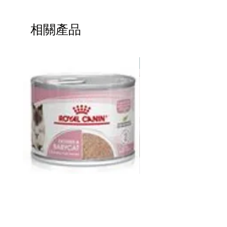
率。
Green Petfood 蟲製防敏貓狗糧 (精選案
相關產品
例)
https://www.facebook.com/groups/2401
52431555438/?
熱賣
ref=share&mibextid=NSMWBT
皇家 Royal Canin FHN CAT
ddy 寵物胜肽膠原蛋白益
BABYCAT CAN 195GX12
包
價格
價格
HK$264.00
HK$368.00