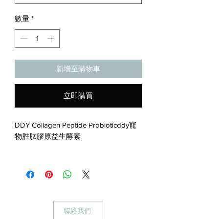
數量
*
新增至購物車
立即購買
DDY Collagen Peptide Probioticddy寵
物胜肽膠原益生酵素
ddy寵物胜肽膠原益生酵素在寵物身體
中發揮的超強保健功能：
1.促進皮膚結構成份的機能正常
2.有助提升免疫力
3.促進新陳代謝，預防便秘與牙周病
聯絡我們
4.有助降低血糖值