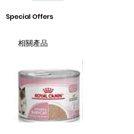
5.保持血管壁的彈性與韌性
6.關節及骨質保健作用
Special Offers
7.有助預防癌症
8.保護及強化內臟功能
9.促進毛色、指甲健康亮麗有光澤
10.保護寵物腸胃益生菌平衡
相關產品
11.促進寵物腸導絨毛增生,有助消化及吸
收
熱賣
產品編號：PPB-100
成份
• 胜肽膠原蛋白，由虱目魚鱗萃取，胜
肽化的膠原蛋白，吸收快速完整，低熱
量、零脂肪、無醣類、無重金屬殘留，
無西藥成份添加，沒有副作用疑慮。
• 益生菌，採用天然原料，是一種高密
度複合益生菌，利用尖端生物科技濃縮
精製而成，不含人工添加抗生素、藥