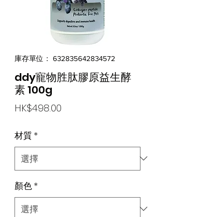
庫存單位： 632835642834572
ddy寵物胜肽膠原益生酵
素 100g
價
HK$498.00
格
材質
*
顏色
*