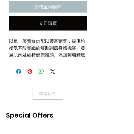
新增至購物車
立即購買
以單一優質鮮肉配以豐富蔬菜，提供均
衡氨基酸和纖維幫助調節身體機能、發
展肌肉及維持健康體態。添加葡萄糖胺
及軟骨素強化關節，減緩關節炎惡化。
• 100% 不含雞肉﹑雞蛋及牛肉等常見致
敏原蛋白質及穀物，特別適合腸胃或皮
膚敏感的犬隻食用
聯絡我們
• 添加葡萄糖胺及軟骨素，更有效強化
關節，紓緩關節問題
• 絕不添加馬鈴薯，減少糖份吸收及脂
Special Offers
肪積存，長期食用亦不會引致糖尿病或
肥胖問題