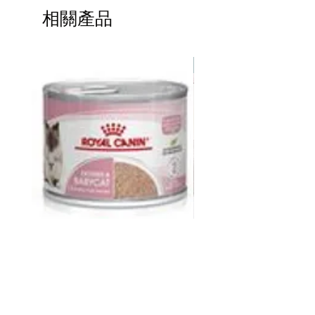
營養成份
相關產品
豬肉粉、 鷹嘴豆、 扁豆、 黃豌豆、 木
薯、 番薯、 天然香料、 亞麻籽、 苜蓿
草粉、 乾海帶、 鯡魚油、 紅蘿蔔、 歐
熱賣
芹、 生菜、 雞肉脂肪（不含雞肉蛋白
質）、 西洋菜、 菠菜、 西芹、 氯化膽
鹼、 葡萄糖氨鹽酸鹽、 軟骨膠硫酸
鹽、 碳酸鈣、 磷酸二氫鈉、 乾嗜酸乳
桿菌發酵物、 枯草芽孢桿菌發酵產物、
乾雙歧桿菌嗜熱發酵物、 乾長雙歧桿菌
發酵物、 乾屎腸球菌發酵物、 螯合鋅
蛋白、 維他命E補充劑、 硫酸鋅、 硒
酵母、 硫酸亞鐵、 螯合銅蛋白、 螯合
錳蛋白、 維他命A補充劑、 硫酸銅、
煙酸、 泛酸（維他命B5）、 維他命B12
皇家 Royal Canin FHN CAT
ddy 寵物胜肽膠原蛋白益
補充劑、 硫酸錳、 核黃素、 生物素
BABYCAT CAN 195GX12
包
（維他命B7）、 維他命D3補充劑、 螯
價格
價格
HK$264.00
HK$368.00
合鈷蛋白、 硫胺素硝酸鹽 （維他命B1
硝酸鹽 ）、 葉酸 （維他命B9）、 碘酸