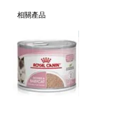
成份
三文魚粉、糙米、白魚粉、燕麥、珍珠
相關產品
麥、小米、芥花籽油（與生育酚，即維
他命E混合）、乾菠菜、乾紅蘿蔔、天
然香料、芒草粉、磷酸二鈣、磷酸二氫
熱賣
鈉、鹽、氯化鉀、DL-蛋氨酸、氯化膽
鹼、L-離氨酸、乾嗜酸乳桿菌發酵物、
枯草芽孢桿菌發酵產物、乾雙歧桿菌嗜
熱發酵物、乾長雙歧桿菌發酵物、乾屎
腸球菌發酵物、鋅蛋白、維他命E補充
劑、煙酸、硫酸鋅、硫酸亞鐵、核黃
素、銅蛋白、錳蛋白、維他命A補充
劑、硫酸銅、d-泛酸鈣、維他命B12補
充劑、硫酸錳、生物素 （維他命
B7）、維他命D3補充劑、鈷蛋白、硫
胺素硝酸鹽 （維他命B1硝酸鹽 ）、葉
皇家 Royal Canin FHN CAT
ddy 寵物胜肽膠原蛋白益
酸 （維他命B9）、亞硒酸鈉、碘酸鈣
BABYCAT CAN 195GX12
包
價格
價格
HK$264.00
HK$368.00
Directions for Use 使用方法