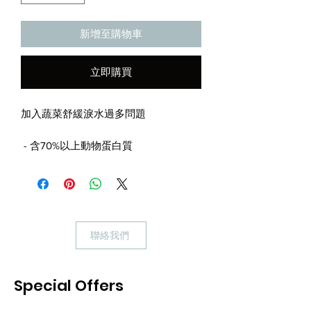
新增至購物車
立即購買
加入蔬菜舒緩淚水過多問題
- 含70%以上動物蛋白質
- 舒緩淚水過多問題
- 保護心臟
- 增強免疫力
- 滋養皮膚，光潤毛髮
高含量魚類蛋白質更易消化吸收，並有
聯絡我們
助降低膽固醇，預防心血管疾病。另加
入菠菜及紅蘿蔔，有助維持正常淚水分
泌和保持淚水分泌平衡，並幫助保持視
Special Offers
覺靈敏與清晰度。