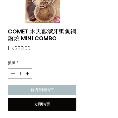
COMET 木天蓼潔牙鯛魚銅
鑼燒 MINI COMBO
價
HK$88.00
格
數量
*
新增至購物車
立即購買