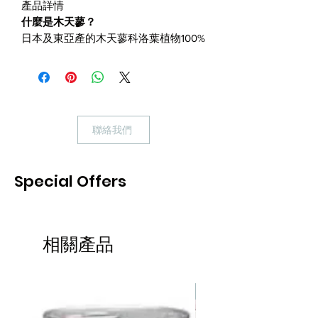
產品詳情
什麼是木天蓼？
日本及東亞產的木天蓼科洛葉植物100%
天然。
古時候為中藥的珍貴藥材，在日本被稱
為貓咪的萬能藥。
什麼時候使用？
聯絡我們
貓咪不太有精神，或是食慾不振時或是
壓力大時，平時也可以當作健康維持使
用。
Special Offers
本產品為木天蓼高純度100%萃取液，不
含防腐劑。
相關產品
熱賣