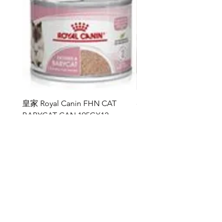
皇家 Royal Canin FHN CAT
ddy 寵物胜肽膠原蛋白益
BABYCAT CAN 195GX12
包
價格
價格
HK$264.00
HK$368.00
新增至購物車
雅典娜 ATHENA