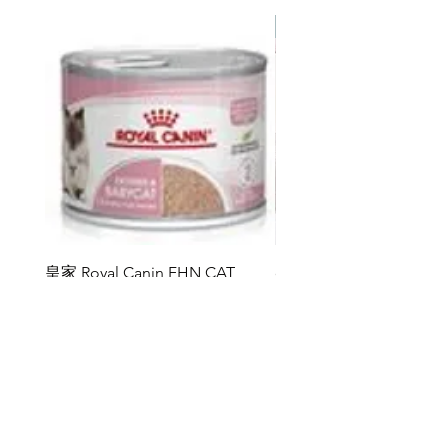
熱賣
皇家 Royal Canin FHN CAT
ddy 寵物胜肽膠原蛋白益
BABYCAT CAN 195GX12
包
價格
價格
HK$264.00
HK$368.00
新增至購物車