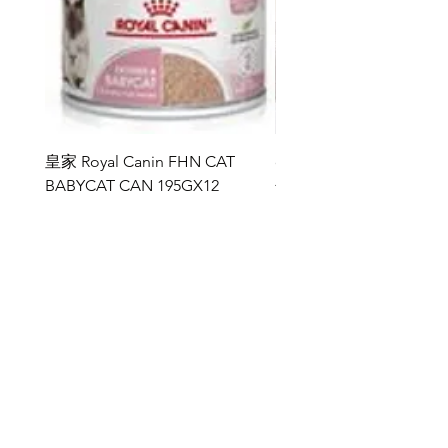
香港獸醫全力推薦！
成份：
雞胸54%，吞拿魚子6%，雞湯
35%，白米5%
營養分析
皇家 Royal Canin FHN CAT
ddy 寵物胜肽膠原蛋白益
粗蛋白：11%
BABYCAT CAN 195GX12
包
粗脂肪：1%
價格
價格
HK$264.00
HK$368.00
粗纖維：0.5%
灰：1%
水份：84%
新增至購物車
Analytical Constituents:
Crude Protein 11%, Crude Oils & Fats
1%, Crude Fibre 0.5%, Crude Ash 1%,
雅典娜 ATHENA
Moisture 84%
https://www.kissypet.com.hk/