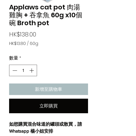
Applaws cat pot 肉湯
雞胸 + 吞拿魚 60g x10個
碗 Broth pot
價
HK$138.00
格
HK$13.80
/
60g
每
60
數量
*
公
克
之
價
格
為
新增至購物車
HK$13.80
立即購買
如想購買混合味道的罐頭或散買，請
Whatsapp
楊小姐安
排