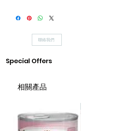
Applaws 輕便餐盒系列，設有6款不
同口味，輕便設計毋須準備餵食碗，
只需撕開頂蓋即可直接餵食，簡單方
便。雞胸 + 吞拿魚子，每罐含60%雞
胸肉和吞拿魚子，為貓咪提供優質蛋
聯絡我們
白質，配以鮮甜雞湯，健康美味。
Applaws 貓罐頭乃肉含量排名世界
Special Offers
第一的罐頭，並選用人類食用級數的
材料，絕無添加任何麩質、人造色
素、人工香料、防腐劑、增味劑或化
學物質。
相關產品
其所選用的雞肉均以有機飼料餵飼，
不含賀爾蒙，而魚肉則以「不傷害海
熱賣
豚的捕魚方法」從自然生態的海洋中
捕捉。
Applaws 受到英國保護動物協會及