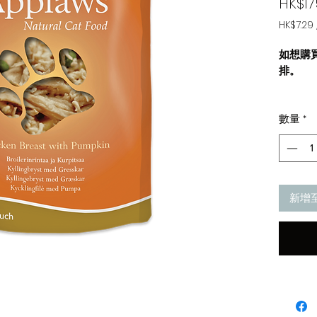
HK$17
HK$7.29
每
70
如想購
公
排。
克
之
適合：
價
格
數量
*
★ 環
為
★ 無添
HK$7.29
天然健
成份：雞
新增
白米2%
0.5%
https://
Composi
Chicken
Chicken 
Additive