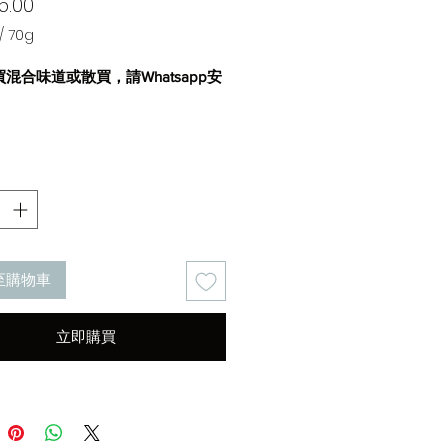
價
5.00
格
/
70g
買混合味道或散買，請
Whatsapp
安
 任何貓隻
保透明膠袋,設計方便易攜帶或收藏
加人工色素, 調味劑或防腐劑,100%
康
胸50%，南瓜25%，雞湯23%，
至購物車
營養分析粗蛋白：10.5%粗脂肪：
粗纖維：0.5%灰：0.5%水份：85%
www.petjoy.com.hk/
立即購買
tion
 Breast 50%, Pumpkin 25%,
Broth, Rice.
s