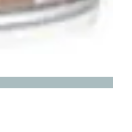
ddy 
價格
HK$368.