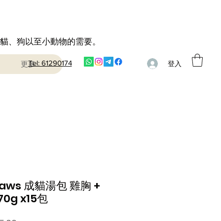
到貓、狗以至小動物的需要。
Tel: 61290174
更多
登入
laws 成貓湯包 雞胸 +
70g x15包