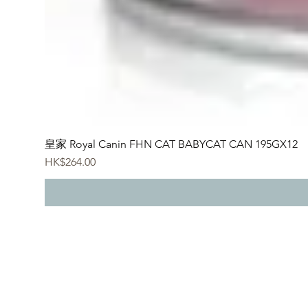
皇家 Royal Canin FHN CAT BABYCAT CAN 195GX12
價格
HK$264.00