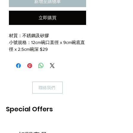
新增至購物車
立即購買
材質：不銹鋼及矽膠
小號規格：
12cm
碗口直徑
x 9cm
碗底直
徑
x 2.5cm
碗深 $29
中號規格：
14cm
碗口直徑
x 10.5cm
碗底
直徑
x 2.5cm
碗深 $38
聯絡我們
Special Offers