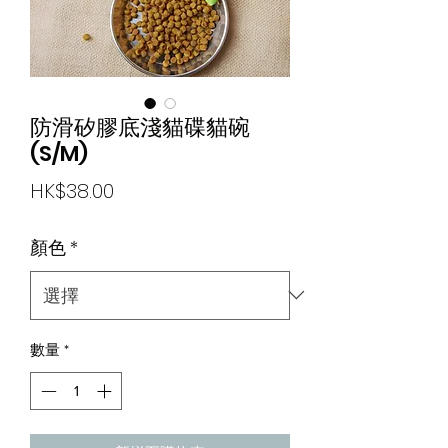
防滑矽膠底淺貓碟貓碗
(S/M)
價
HK$38.00
格
顏色
*
數量
*