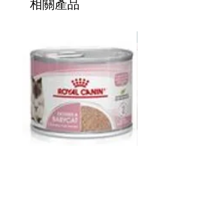
相關產品
熱賣
皇家 Royal Canin FHN CAT
ddy 寵物胜肽膠原蛋白益
BABYCAT CAN 195GX12
包
價格
價格
HK$264.00
HK$368.00
新增至購物車