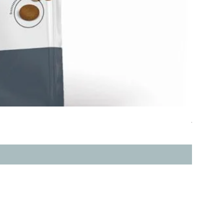
皇家Roya
價格
HK$1,020