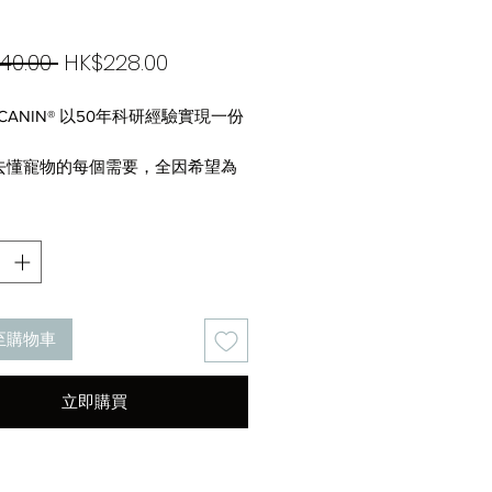
一
促
40.00 
HK$228.00
般
銷
L CANIN® 以50年科研經驗實現一份
價
價
格
格
去懂寵物的每個需要，全因希望為
最好的一切。
l Canin 一直以來堅持將貓狗健康放第
致力為每隻貓貓狗狗調配最優質的
方。
對不同年齡、品種、健康狀況的貓
準研製出最合適的專屬營養。50年
至購物車
過無數的科研、反覆觀察及測試，
懂牠們獨特的需要。一切，都是源
份寵愛。
立即購買
tps://youtu.be/Ghh67LmVwjo