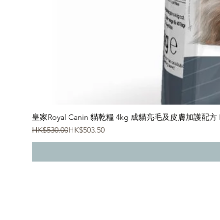
皇家Royal Canin 貓乾糧 4kg 成貓亮毛及皮膚加護配方 Hair &
一般價格
促銷價格
HK$530.00
HK$503.50