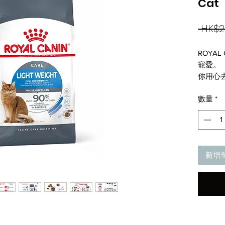
Cat
 HK$2
ROYA
寵愛。
你用心
牠送上
數量
*
Roya
一位，
營養配
我們針
狗，精
新增
來，經
全因想
自於一
REF: ht