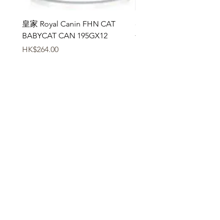
皇家 Royal Canin FHN CAT
ddy 寵物胜肽膠原蛋白益
BABYCAT CAN 195GX12
包
價格
價格
HK$264.00
HK$368.00
新增至購物車
雅典娜 ATHENA
訂閱表單
提交