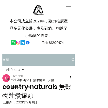
本公司成立於2021年，致力推廣產
品多元化發展，惠及到貓、狗以至
小動物的需要。
Tel: 61290174
文章
All Posts
Athena
All Posts
2021年8月25日
讀畢需時 0 分鐘
country naturals 無穀
country naturals
物汁煮罐頭
ddy
已更新：
2021年9月11日