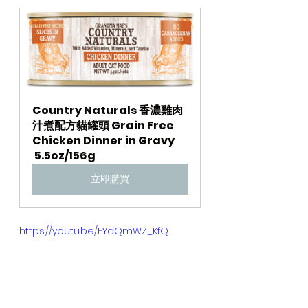
Country Naturals 香濃雞肉
汁煮配方貓罐頭 Grain Free 
Chicken Dinner in Gravy

 5.5oz/156g
立即購買
https://youtu.be/FYdQmWZ_KfQ