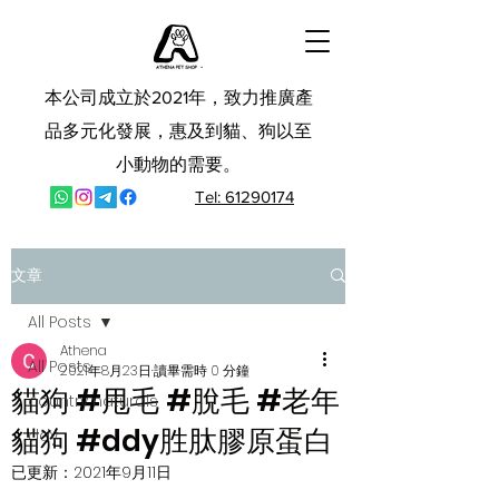
本公司成立於2021年，致力推廣產
品多元化發展，惠及到貓、狗以至
小動物的需要。
Tel: 61290174
文章
All Posts
Athena
All Posts
2021年8月23日
讀畢需時 0 分鐘
貓狗 #甩毛 #脫毛 #老年
country naturals
貓狗 #ddy胜肽膠原蛋白
ddy
已更新：
2021年9月11日