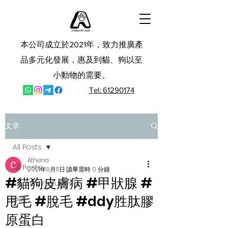
本公司成立於2021年，致力推廣產
品多元化發展，惠及到貓、狗以至
小動物的需要。
Tel: 61290174
文章
All Posts
Athena
All Posts
2021年9月11日
讀畢需時 0 分鐘
#貓狗皮膚病 #甲狀腺 #
country naturals
甩毛 #脫毛 #ddy胜肽膠
ddy
原蛋白