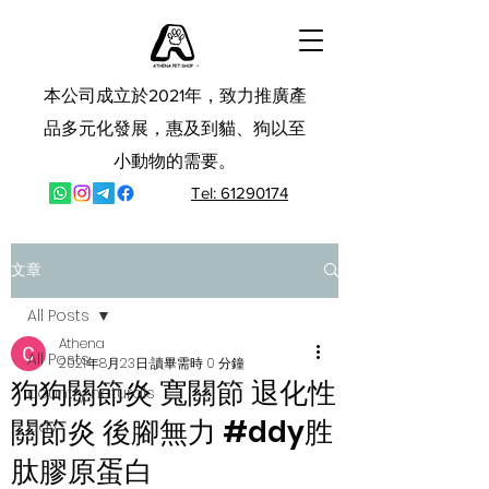
本公司成立於2021年，致力推廣產
品多元化發展，惠及到貓、狗以至
小動物的需要。
Tel: 61290174
文章
All Posts
Athena
All Posts
2021年8月23日
讀畢需時 0 分鐘
狗狗關節炎 寬關節 退化性
country naturals
關節炎 後腳無力 #ddy胜
ddy
肽膠原蛋白